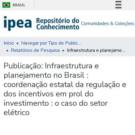
BRASIL
Simplifique!
Comunidades & Coleções
Comunica BR
Participe
Acesso à informação
Início
Navegar por Tipo de Publicação
Relatórios de Pesquisa
Infraestrutura e planejamento no Brasil : coordenação estatal da regulação e dos incentivos em prol do investimento : o caso do setor elétrico
Legislação
Canais
Publicação:
Infraestrutura e
planejamento no Brasil :
coordenação estatal da regulação e
dos incentivos em prol do
investimento : o caso do setor
elétrico