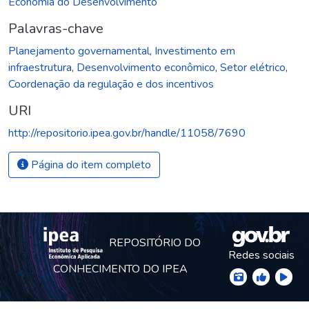
Economia do Desenvolvimento
Palavras-chave
Planejamento governamental
,
Investimento em
infraestrutura
,
Desenvolvimento econômico
,
Setor elétrico
,
Coordenação da regulação e dos incentivos
URI
http://repositorio.ipea.gov.br/handle/11058/7690
Página do item completo
REPOSITÓRIO DO
Redes sociais
CONHECIMENTO DO IPEA