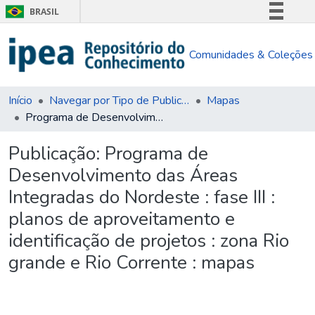
BRASIL
Simplifique!
Comunidades & Coleções
Comunica BR
Participe
Acesso à informação
Início
Navegar por Tipo de Publicação
Mapas
Programa de Desenvolvimento das Áreas Integradas do Nordeste : fase III : planos de aproveitamento e identificação de projetos : zona Rio grande e Rio Corrente : mapas
Legislação
Canais
Publicação:
Programa de
Desenvolvimento das Áreas
Integradas do Nordeste : fase III :
planos de aproveitamento e
identificação de projetos : zona Rio
grande e Rio Corrente : mapas