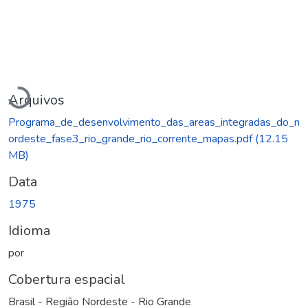
Carregando...
Arquivos
Programa_de_desenvolvimento_das_areas_integradas_do_n
ordeste_fase3_rio_grande_rio_corrente_mapas.pdf
(12.15
MB)
Data
1975
Idioma
por
Cobertura espacial
Brasil - Região Nordeste - Rio Grande