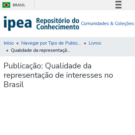
BRASIL
Simplifique!
Comunidades & Coleções
Comunica BR
Participe
Acesso à informação
Início
Navegar por Tipo de Publicação
Livros
Qualidade da representação de interesses no Brasil
Legislação
Canais
Publicação:
Qualidade da
representação de interesses no
Brasil