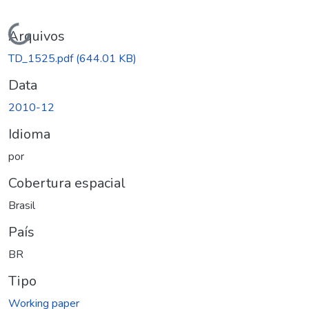
Carregando...
Arquivos
TD_1525.pdf
(644.01 KB)
Data
2010-12
Idioma
por
Cobertura espacial
Brasil
País
BR
Tipo
Working paper