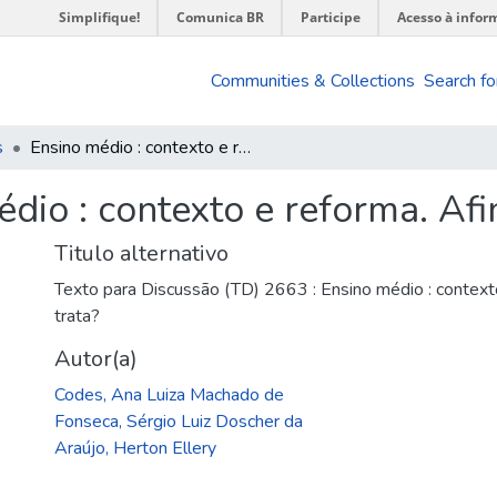
Simplifique!
Comunica BR
Participe
Acesso à infor
Communities & Collections
Search fo
s
Ensino médio : contexto e reforma. Afinal, do que se trata?
dio : contexto e reforma. Afin
Titulo alternativo
Texto para Discussão (TD) 2663 : Ensino médio : contexto
trata?
Autor(a)
Codes, Ana Luiza Machado de
Fonseca, Sérgio Luiz Doscher da
Araújo, Herton Ellery