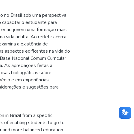
io no Brasil sob uma perspectiva
de capacitar o estudante para
recer ao jovem uma formação mais
a vida adulta. Ao refletir acerca
examina a existência de
os aspectos edificantes na vida do
a Base Nacional Comum Curricular
a. As apreciações feitas a
uisas bibliográficas sobre
médio e em experiências
onsiderações e sugestões para
 in Brazil from a specific
sk of enabling students to go to
er and more balanced education