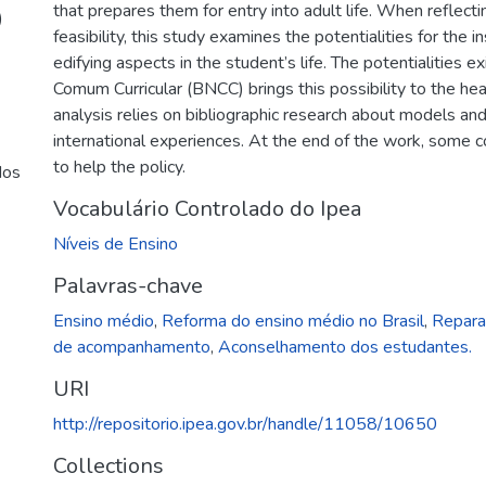
that prepares them for entry into adult life. When reflecti
)
feasibility, this study examines the potentialities for the i
edifying aspects in the student’s life. The potentialities e
Comum Curricular (BNCC) brings this possibility to the he
analysis relies on bibliographic research about models and
international experiences. At the end of the work, some 
to help the policy.
dos
Vocabulário Controlado do Ipea
Níveis de Ensino
Palavras-chave
Ensino médio
,
Reforma do ensino médio no Brasil
,
Reparaç
de acompanhamento
,
Aconselhamento dos estudantes.
URI
http://repositorio.ipea.gov.br/handle/11058/10650
Collections