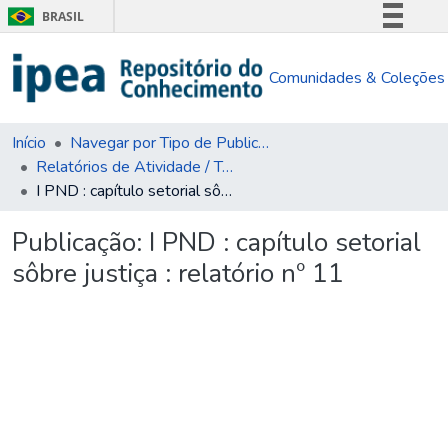
BRASIL
Simplifique!
Comunidades & Coleções
Comunica BR
Participe
Acesso à informação
Início
Navegar por Tipo de Publicação
Relatórios de Atividade / Técnicos
Legislação
I PND : capítulo setorial sôbre justiça : relatório nº 11
Canais
Publicação:
I PND : capítulo setorial
sôbre justiça : relatório nº 11