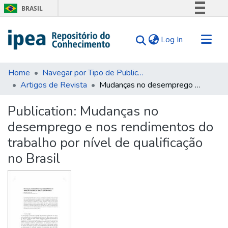
BRASIL
Simplifique!
(current)
Log In
Comunica BR
Participe
Communities & Collections
Acesso à informação
Home
Navegar por Tipo de Publicação
Artigos de Revista
Mudanças no desemprego e nos rendimentos do trabalho por nível de qualificação no Brasil
Search for
Legislação
Canais
Statistics
Publication:
Mudanças no
Tips
desemprego e nos rendimentos do
About Us
trabalho por nível de qualificação
no Brasil