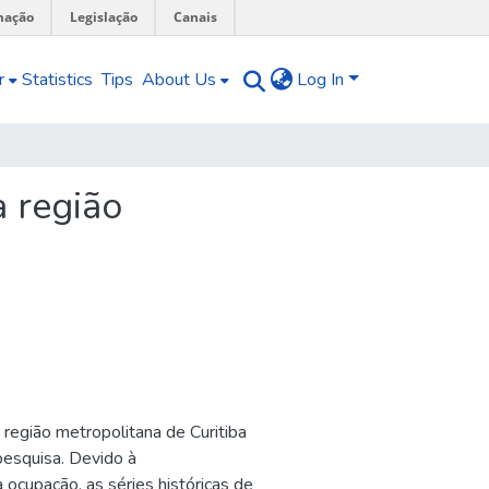
mação
Legislação
Canais
r
Statistics
Tips
About Us
Log In
 região
região metropolitana de Curitiba
pesquisa. Devido à
 ocupação, as séries históricas de