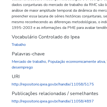
dados conjunturais do mercado de trabalho da RMC são l
análise de maior amplitude temporal da dinâmica do merca
preencher essa lacuna de séries históricas conjunturais, se
mesmo reconhecendo as diferenças metodológicas, o ind
1995-2003 e as informações da PME para avaliar tendên
Vocabulário Controlado do Ipea
Trabalho
Palavras-chave
Mercado de trabalho
,
População econnomicamente ativa
,
desemprego
URI
http://repositorio.ipea.gov.br/handle/11058/5175
Publicações relacionadas / semelhantes
http://repositorio.ipea.gov.br/handle/11058/4897