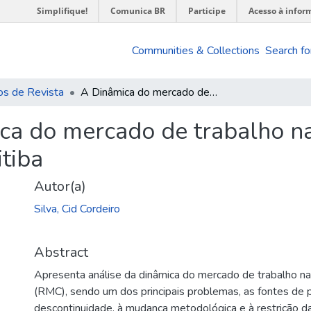
Simplifique!
Comunica BR
Participe
Acesso à infor
Communities & Collections
Search fo
os de Revista
A Dinâmica do mercado de trabalho na região metropolitana de Curitiba
ca do mercado de trabalho na
tiba
Autor(a)
Silva, Cid Cordeiro
Abstract
Apresenta análise da dinâmica do mercado de trabalho na 
(RMC), sendo um dos principais problemas, as fontes de 
descontinuidade, à mudança metodológica e à restrição da