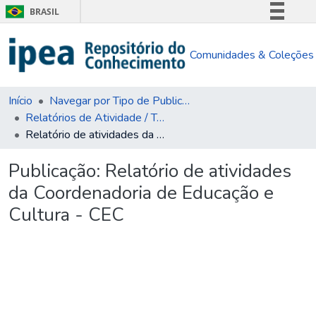
BRASIL
Simplifique!
Comunidades & Coleções
Comunica BR
Participe
Acesso à informação
Início
Navegar por Tipo de Publicação
Relatórios de Atividade / Técnicos
Legislação
Relatório de atividades da Coordenadoria de Educação e Cultura - CEC
Canais
Publicação:
Relatório de atividades
da Coordenadoria de Educação e
Cultura - CEC