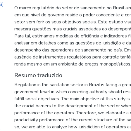
B)
O marco regulatório do setor de saneamento no Brasil ain
em que nível de governo reside o poder concedente e co
setor sem ferir os seus objetivos sociais. Este estudo vi
mascara questões mais cruciais associadas ao desempenho
Para tal, estimamos medidas de eficiência e indicadores 
analisar em detalhes como as questões de jurisdição e da
desempenho das operadoras de saneamento no país. Em 
ausência de instrumentos regulatórios para controle tarifá
renda mesmo em um ambiente de preços monopolísticos
Resumo traduzido
Regulation in the sanitation sector in Brazil is facing a gr
government level in which conceding authority should res
fulfill social objectives. The main objective of this study 
the crucial barriers to the development of the sector when
performance of the operators. Therefore, we elaborate a d
productivity performance of the current structure of the san
so, we are able to analyze how jurisdiction of operators a
)