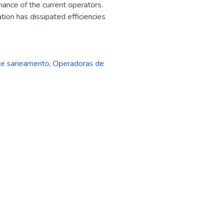
mance of the current operators.
tion has dissipated efficiencies
 de saneamento
,
Operadoras de