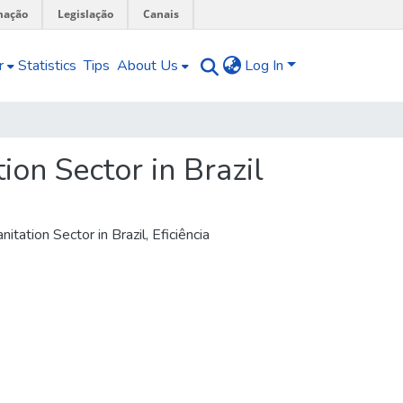
mação
Legislação
Canais
r
Statistics
Tips
About Us
Log In
ion Sector in Brazil
itation Sector in Brazil
,
Eficiência