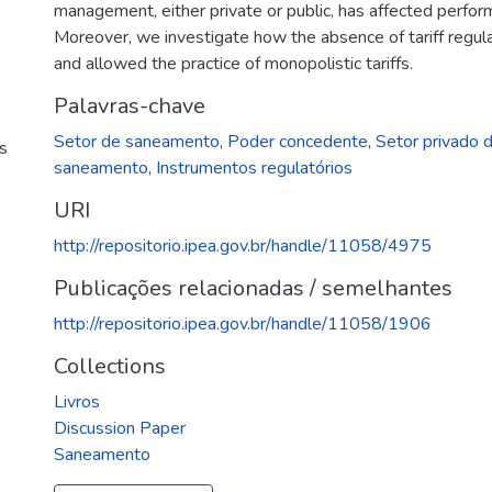
management, either private or public, has affected perfor
Moreover, we investigate how the absence of tariff regula
and allowed the practice of monopolistic tariffs.
Palavras-chave
Setor de saneamento
,
Poder concedente
,
Setor privado
ns
saneamento
,
Instrumentos regulatórios
URI
http://repositorio.ipea.gov.br/handle/11058/4975
Publicações relacionadas / semelhantes
http://repositorio.ipea.gov.br/handle/11058/1906
Collections
Livros
Discussion Paper
Saneamento