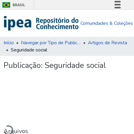
BRASIL
Simplifique!
Comunidades & Coleções
Comunica BR
Participe
Acesso à informação
Início
Navegar por Tipo de Publicação
Artigos de Revista
Seguridade social
Legislação
Canais
Publicação:
Seguridade social
Carregando...
Arquivos