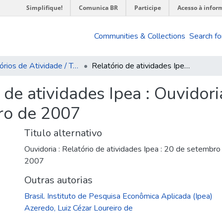
Simplifique!
Comunica BR
Participe
Acesso à infor
Communities & Collections
Search fo
Relatórios de Atividade / Técnicos
Relatório de atividades Ipea : Ouvidoria : 20 de setembro de 2006 a 30 de setembro de 2007
 de atividades Ipea : Ouvidor
ro de 2007
Titulo alternativo
Ouvidoria : Relatório de atividades Ipea : 20 de setemb
2007
Outras autorias
Brasil. Instituto de Pesquisa Econômica Aplicada (Ipea)
Azeredo, Luiz Cézar Loureiro de