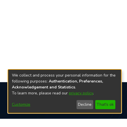
We collect and process your personal information for the
following purposes:
Authentication, Preferences,
Acknowledgement and Statistics
.
To learn more, please read our
privacy policy
.
Redes sociais
Customize
Decline
That's ok