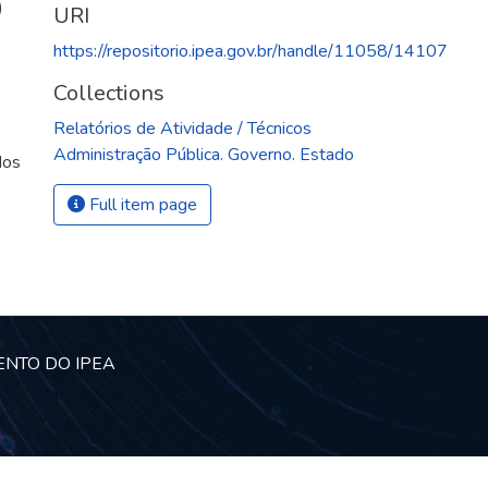
)
URI
https://repositorio.ipea.gov.br/handle/11058/14107
Collections
Relatórios de Atividade / Técnicos
Administração Pública. Governo. Estado
dos
Full item page
ENTO DO IPEA
© Instituto de Pesquisa Econômica Aplicada Ipea (Ipea)