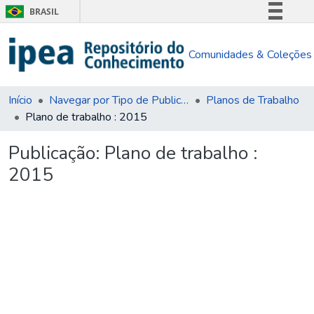
BRASIL
Simplifique!
Comunidades & Coleções
Comunica BR
Participe
Acesso à informação
Início
Navegar por Tipo de Publicação
Planos de Trabalho
Plano de trabalho : 2015
Legislação
Canais
Publicação:
Plano de trabalho :
2015
gando...