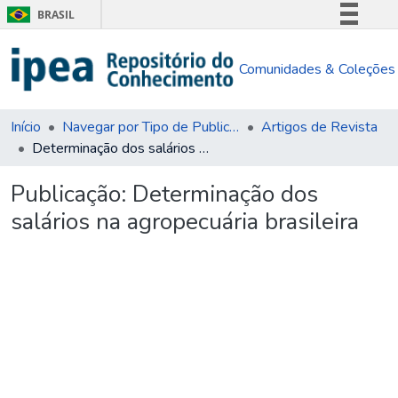
BRASIL
Simplifique!
Comunidades & Coleções
Comunica BR
Participe
Acesso à informação
Início
Navegar por Tipo de Publicação
Artigos de Revista
Determinação dos salários na agropecuária brasileira
Legislação
Canais
Publicação:
Determinação dos
salários na agropecuária brasileira