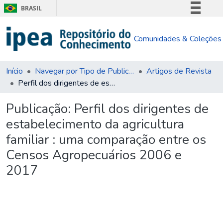
BRASIL
Simplifique!
Comunidades & Coleções
Comunica BR
Participe
Acesso à informação
Início
Navegar por Tipo de Publicação
Artigos de Revista
Perfil dos dirigentes de estabelecimento da agricultura familiar : uma comparação entre os Censos Agropecuários 2006 e 2017
Legislação
Canais
Publicação:
Perfil dos dirigentes de
estabelecimento da agricultura
familiar : uma comparação entre os
Censos Agropecuários 2006 e
2017