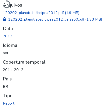
Carregando...
Arquivos
120202_planotrabalhoipea2012.pdf
(1.9 MB)
120202_planotrabalhoipea2012_versao0.pdf
(1.93 MB)
Data
2012
Idioma
por
Cobertura temporal
2011-2012
País
BR
Tipo
Report