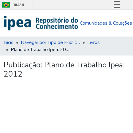
BRASIL
Simplifique!
Comunidades & Coleções
Comunica BR
Participe
Acesso à informação
Início
Navegar por Tipo de Publicação
Livros
Plano de Trabalho Ipea: 2012
Legislação
Canais
Publicação:
Plano de Trabalho Ipea:
2012