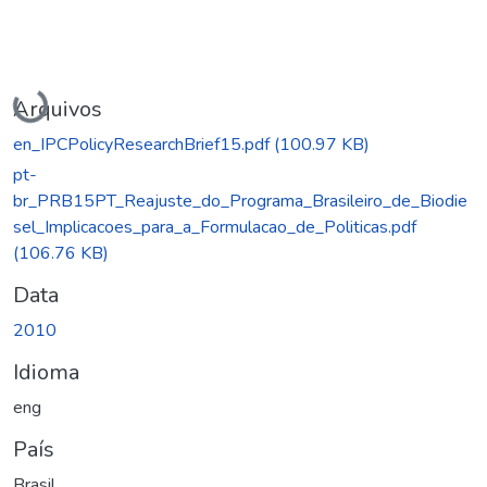
Carregando...
Arquivos
en_IPCPolicyResearchBrief15.pdf
(100.97 KB)
pt-
br_PRB15PT_Reajuste_do_Programa_Brasileiro_de_Biodie
sel_Implicacoes_para_a_Formulacao_de_Politicas.pdf
(106.76 KB)
Data
2010
Idioma
eng
País
Brasil