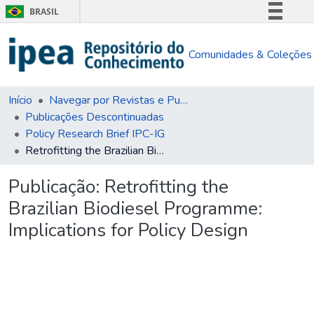
BRASIL
Simplifique!
Comunidades & Coleções
Comunica BR
Participe
Acesso à informação
Início
Navegar por Revistas e Publicações Seriadas
Publicações Descontinuadas
Legislação
Policy Research Brief IPC-IG
Canais
Retrofitting the Brazilian Biodiesel Programme: Implications for Policy Design
Publicação:
Retrofitting the
Brazilian Biodiesel Programme:
Implications for Policy Design