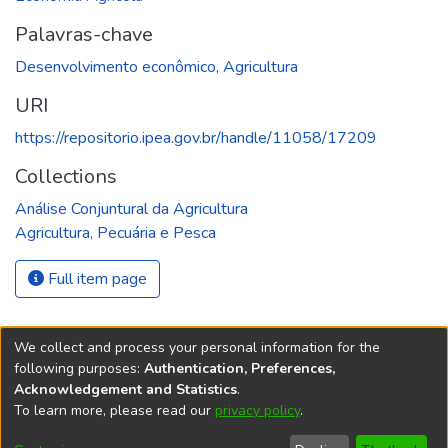
Palavras-chave
Desenvolvimento econômico
,
Agricultura
URI
https://repositorio.ipea.gov.br/handle/11058/17209
Collections
Análise Conjuntural da Agricultura
Agricultura, Pecuária e Pesca
Full item page
We collect and process your personal information for the
following purposes:
Authentication, Preferences,
Acknowledgement and Statistics
.
REPOSITÓRIO DO
To learn more, please read our
privacy policy
.
Redes sociais
CONHECIMENTO DO IPEA