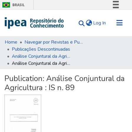
BRASIL
Simplifique!
(current)
Log In
Comunica BR
Participe
Communities & Collections
Acesso à informação
Home
Navegar por Revistas e Publicações Seriadas
Publicações Descontinuadas
Search for
Legislação
Análise Conjuntural da Agricultura
Canais
Statistics
Análise Conjuntural da Agricultura : IS n. 89
Tips
Publication:
Análise Conjuntural da
About Us
Agricultura : IS n. 89