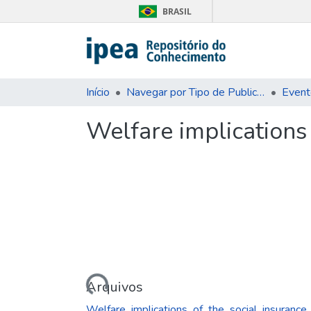
BRASIL
Início
Navegar por Tipo de Publicação
Event
Welfare implications 
Carregando...
Arquivos
Welfare_implications_of_the_social_insurance_