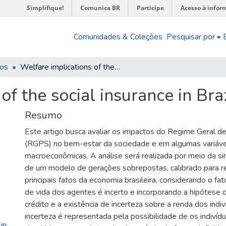
Simplifique!
Comunica BR
Participe
Acesso à infor
Comunidades & Coleções
Pesquisar por
os
Welfare implications of the social insurance in Brazil
of the social insurance in Bra
Resumo
Este artigo busca avaliar os impactos do Regime Geral de
(RGPS) no bem-estar da sociedade e em algumas variáve
macroeconômicas. A análise será realizada por meio da s
de um modelo de gerações sobrepostas, calibrado para r
principais fatos da economia brasileira, considerando o fa
de vida dos agentes é incerto e incorporando a hipótese d
crédito e a existência de incerteza sobre a renda dos indi
incerteza é representada pela possibilidade de os indivíd
in_