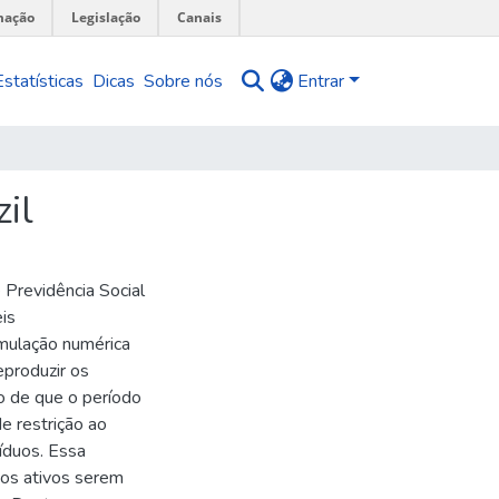
mação
Legislação
Canais
Estatísticas
Dicas
Sobre nós
Entrar
zil
 Previdência Social
is
imulação numérica
eproduzir os
to de que o período
e restrição ao
víduos. Essa
uos ativos serem