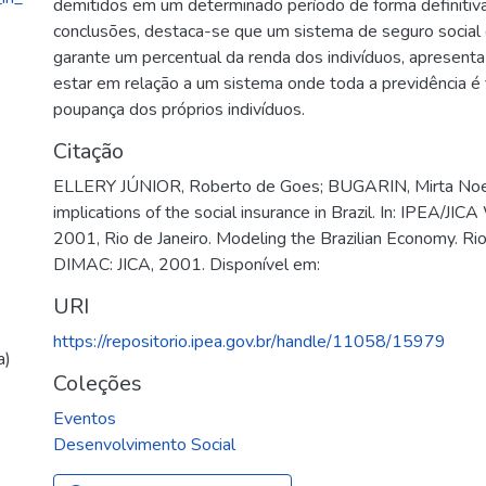
demitidos em um determinado período de forma definitiva
conclusões, destaca-se que um sistema de seguro social 
garante um percentual da renda dos indivíduos, apresen
estar em relação a um sistema onde toda a previdência é 
poupança dos próprios indivíduos.
Citação
ELLERY JÚNIOR, Roberto de Goes; BUGARIN, Mirta Noe
implications of the social insurance in Brazil. In: IPEA/
2001, Rio de Janeiro. Modeling the Brazilian Economy. Rio 
DIMAC: JICA, 2001. Disponível em:
URI
https://repositorio.ipea.gov.br/handle/11058/15979
a)
Coleções
Eventos
Desenvolvimento Social