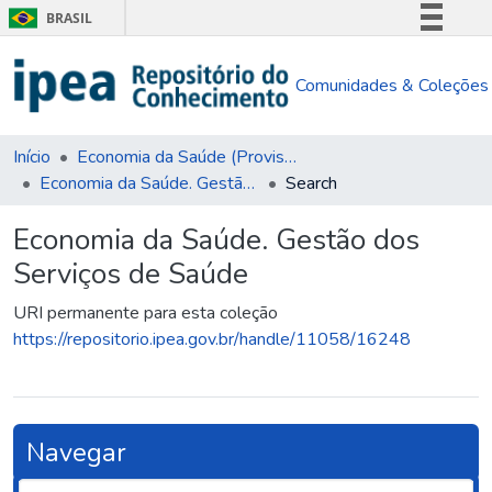
BRASIL
Simplifique!
Comunidades & Coleções
Comunica BR
Participe
Acesso à informação
Início
Economia da Saúde (Provisória)
Economia da Saúde. Gestão dos Serviços de Saúde
Search
Legislação
Canais
Economia da Saúde. Gestão dos
Serviços de Saúde
URI permanente para esta coleção
https://repositorio.ipea.gov.br/handle/11058/16248
Navegar