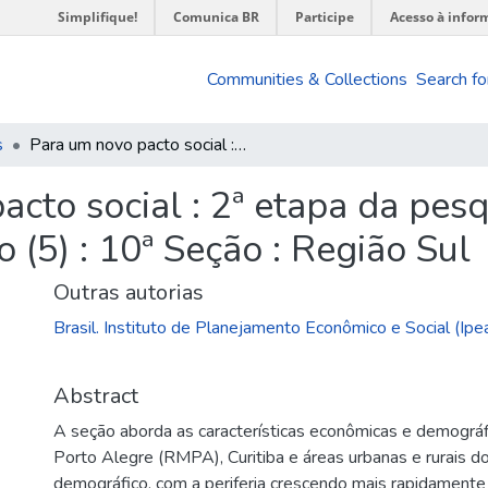
Simplifique!
Comunica BR
Participe
Acesso à infor
Communities & Collections
Search fo
s
Para um novo pacto social : 2ª etapa da pesquisa : vol. V : o estado social da nação (5) : 10ª Seção : Região Sul
cto social : 2ª etapa da pesqui
 (5) : 10ª Seção : Região Sul
Outras autorias
Brasil. Instituto de Planejamento Econômico e Social (Ipe
Abstract
A seção aborda as características econômicas e demográ
Porto Alegre (RMPA), Curitiba e áreas urbanas e rurais d
demográfico, com a periferia crescendo mais rapidament