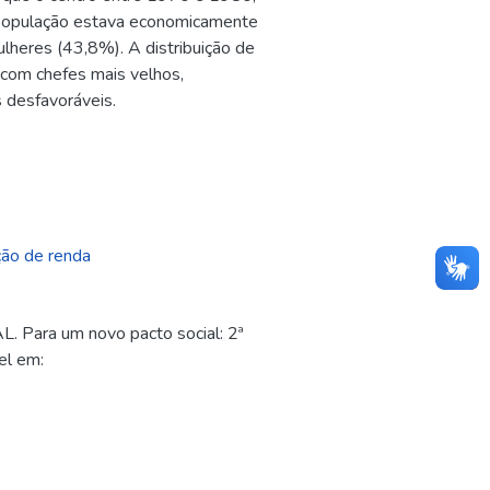
população estava economicamente
lheres (43,8%). A distribuição de
s com chefes mais velhos,
s desfavoráveis.
ção de renda
ra um novo pacto social: 2ª
el em: