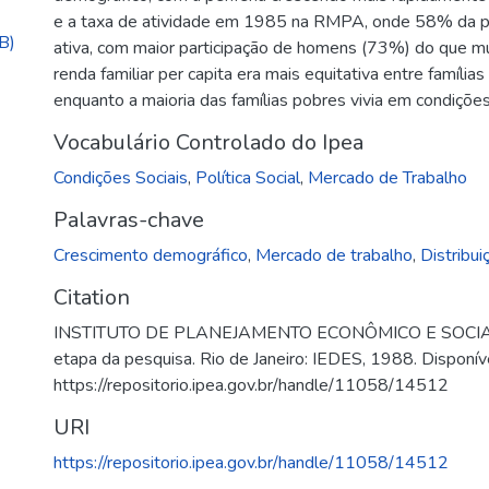
e a taxa de atividade em 1985 na RMPA, onde 58% da 
B)
ativa, com maior participação de homens (73%) do que mu
renda familiar per capita era mais equitativa entre família
enquanto a maioria das famílias pobres vivia em condiçõe
Vocabulário Controlado do Ipea
Condições Sociais
,
Política Social
,
Mercado de Trabalho
Palavras-chave
Crescimento demográfico
,
Mercado de trabalho
,
Distribui
Citation
INSTITUTO DE PLANEJAMENTO ECONÔMICO E SOCIAL. Pa
etapa da pesquisa. Rio de Janeiro: IEDES, 1988. Disponív
https://repositorio.ipea.gov.br/handle/11058/14512
URI
https://repositorio.ipea.gov.br/handle/11058/14512