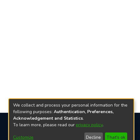
We collect and process your personal information for the
following purposes:
Authentication, Preferences,
Acknowledgement and Statistics
.
To learn more, please read our
privacy policy
.
Redes sociais
Customize
Decline
That's ok