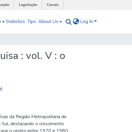
mação
Legislação
Canais
r
Statistics
Tips
About Us
Log In
sa : vol. V : o
a)
ficas da Região Metropolitana de
o Sul, destacando o crescimento
e que o centro entre 1970 e 1980,