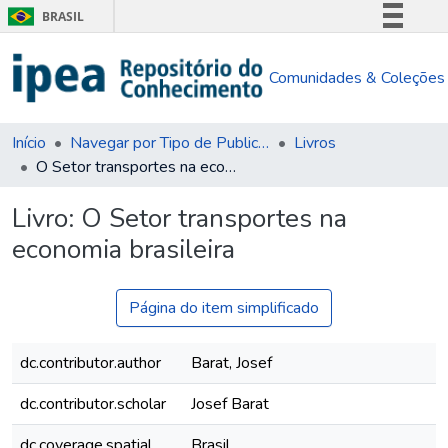
BRASIL
Simplifique!
Comunidades & Coleções
Comunica BR
Participe
Acesso à informação
Início
Navegar por Tipo de Publicação
Livros
O Setor transportes na economia brasileira
Legislação
Canais
Livro:
O Setor transportes na
economia brasileira
Página do item simplificado
dc.contributor.author
Barat, Josef
dc.contributor.scholar
Josef Barat
dc.coverage.spatial
Brasil