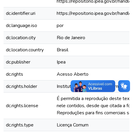
https://repositorio.ipea.gov.br/han
dc.identifier.uri
https://repositorio.ipea.gov.br/han
dc.language.iso
por
dc.location.city
Rio de Janeiro
dc.location.country
Brasil
dc.publisher
Ipea
dc.rights
Acesso Aberto
dc.rights.holder
Instituto de Pesquisa Econômica Apli
É permitida a reprodução deste text
dc.rights.license
nele contidos, desde que citada a fon
Reproduções para fins comerciais são
dc.rights.type
Licença Comum