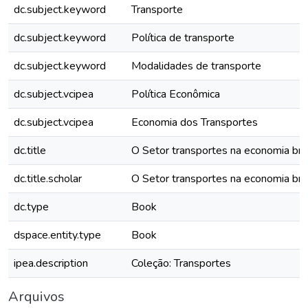
dc.subject.keyword
Transporte
dc.subject.keyword
Política de transporte
dc.subject.keyword
Modalidades de transporte
dc.subject.vcipea
Política Econômica
dc.subject.vcipea
Economia dos Transportes
dc.title
O Setor transportes na economia bras
dc.title.scholar
O Setor transportes na economia bras
dc.type
Book
dspace.entity.type
Book
ipea.description
Coleção: Transportes
Arquivos