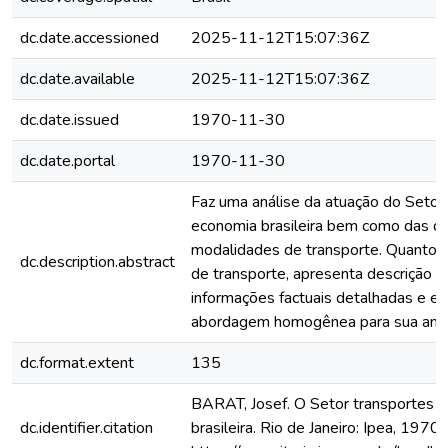
dc.date.accessioned
2025-11-12T15:07:36Z
dc.date.available
2025-11-12T15:07:36Z
dc.date.issued
1970-11-30
dc.date.portal
1970-11-30
Faz uma análise da atuação do Setor
economia brasileira bem como das di
modalidades de transporte. Quanto 
dc.description.abstract
de transporte, apresenta descrição o
informações factuais detalhadas e e
abordagem homogênea para sua anál
dc.format.extent
135
BARAT, Josef. O Setor transportes 
dc.identifier.citation
brasileira. Rio de Janeiro: Ipea, 1970