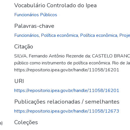
Vocabulário Controlado do Ipea
Funcionários Públicos
Palavras-chave
Funcionários
,
Política econômica
,
Política econômica
,
Proj
Citação
SILVA, Fernando Antônio Rezende da; CASTELO BRANCO,
público como instrumento de política econômica. Rio de Ja
https://repositorio.ipea.gov.br/handle/11058/16201
URI
https://repositorio.ipea.gov.br/handle/11058/16201
Publicações relacionadas / semelhantes
https://repositorio.ipea.gov.br/handle/11058/12673
Coleções
a)