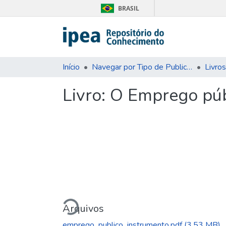
BRASIL
Início
Navegar por Tipo de Publicação
Livros
Livro:
O Emprego públ
Carregando...
Arquivos
emprego_publico_instrumento.pdf
(3.53 MB)