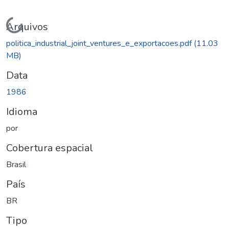
Carregando...
Arquivos
politica_industrial_joint_ventures_e_exportacoes.pdf
(11.03
MB)
Data
1986
Idioma
por
Cobertura espacial
Brasil
País
BR
Tipo