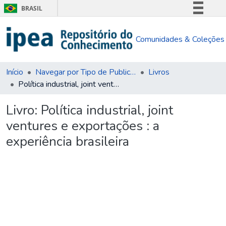
BRASIL
Simplifique!
Comunidades & Coleções
Comunica BR
Participe
Acesso à informação
Início
Navegar por Tipo de Publicação
Livros
Política industrial, joint ventures e exportações : a experiência brasileira
Legislação
Canais
Livro:
Política industrial, joint
ventures e exportações : a
experiência brasileira