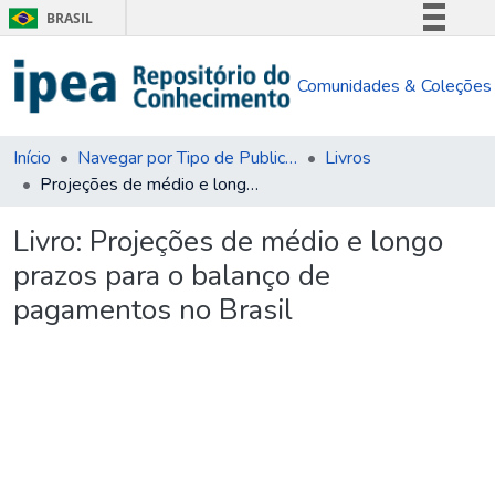
BRASIL
Simplifique!
Comunidades & Coleções
Comunica BR
Participe
Acesso à informação
Início
Navegar por Tipo de Publicação
Livros
Projeções de médio e longo prazos para o balanço de pagamentos no Brasil
Legislação
Canais
Livro:
Projeções de médio e longo
prazos para o balanço de
pagamentos no Brasil