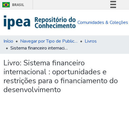
BRASIL
Simplifique!
Comunidades & Coleções
Comunica BR
Participe
Acesso à informação
Início
Navegar por Tipo de Publicação
Livros
Sistema financeiro internacional : oportunidades e restrições para o financiamento do desenvolvimento
Legislação
Canais
Livro:
Sistema financeiro
internacional : oportunidades e
restrições para o financiamento do
desenvolvimento