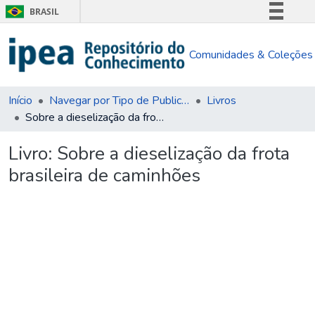
BRASIL
Simplifique!
Comunidades & Coleções
Comunica BR
Participe
Acesso à informação
Início
Navegar por Tipo de Publicação
Livros
Sobre a dieselização da frota brasileira de caminhões
Legislação
Canais
Livro:
Sobre a dieselização da frota
brasileira de caminhões
Carregando...