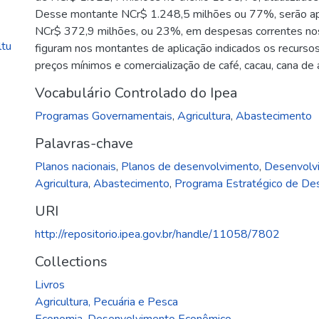
Desse montante NCr$ 1.248,5 milhões ou 77%, serão ap
NCr$ 372,9 milhões, ou 23%, em despesas correntes nos 
ltu
figuram nos montantes de aplicação indicados os recursos 
preços mínimos e comercialização de café, cacau, cana de a
Vocabulário Controlado do Ipea
Programas Governamentais
,
Agricultura
,
Abastecimento
Palavras-chave
Planos nacionais
,
Planos de desenvolvimento
,
Desenvolvi
Agricultura
,
Abastecimento
,
Programa Estratégico de De
URI
http://repositorio.ipea.gov.br/handle/11058/7802
Collections
Livros
Agricultura, Pecuária e Pesca