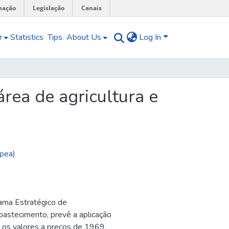
mação
Legislação
Canais
r
Statistics
Tips
About Us
Log In
rea de agricultura e
Ipea)
rama Estratégico de
bastecimento, prevê a aplicação
 os valores a preços de 1969.