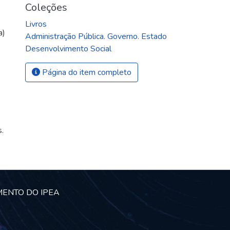
Coleções
Livros
a)
Administração Pública. Governo. Estado
Desenvolvimento Social
Página do item completo
.
MENTO DO IPEA