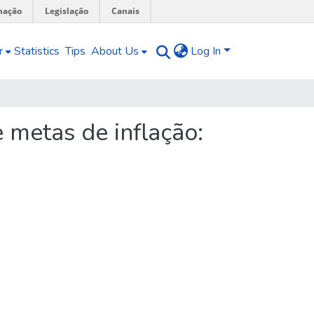
mação
Legislação
Canais
r
Statistics
Tips
About Us
Log In
 metas de inflação: