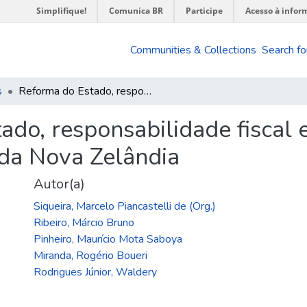
Simplifique!
Comunica BR
Participe
Acesso à infor
Communities & Collections
Search fo
s
Reforma do Estado, responsabilidade fiscal e metas de inflação: lições da experiência da Nova Zelândia
do, responsabilidade fiscal e
 da Nova Zelândia
Autor(a)
Siqueira, Marcelo Piancastelli de (Org.)
Ribeiro, Márcio Bruno
Pinheiro, Maurício Mota Saboya
Miranda, Rogério Boueri
Rodrigues Júnior, Waldery