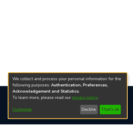
We collect and process your personal information for the
following purposes:
Authentication, Preferences,
Acknowledgement and Statistics
.
To learn more, please read our
privacy policy
.
Redes sociais
Customize
Decline
That's ok