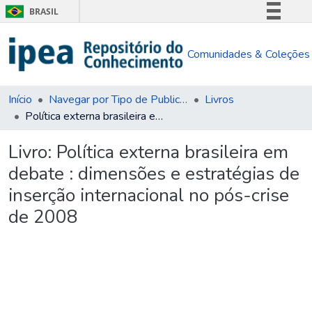
BRASIL
Simplifique!
Comunidades & Coleções
Comunica BR
Participe
Acesso à informação
Início
Navegar por Tipo de Publicação
Livros
Política externa brasileira em debate : dimensões e estratégias de inserção internacional no pós-crise de 2008
Legislação
Canais
Livro:
Política externa brasileira em
debate : dimensões e estratégias de
inserção internacional no pós-crise
de 2008