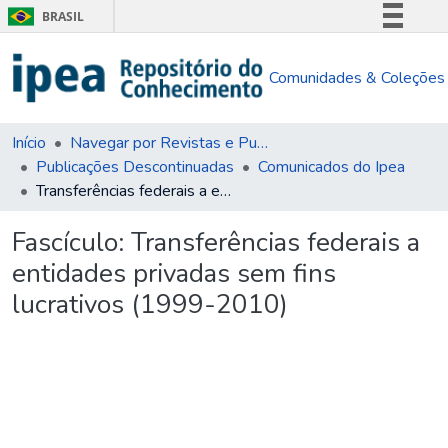
BRASIL
Simplifique!
Comunidades & Coleções
Comunica BR
Participe
Acesso à informação
Início
Navegar por Revistas e Publicações Seriadas
Publicações Descontinuadas
Comunicados do Ipea
Legislação
Transferências federais a entidades privadas sem fins lucrativos (1999-2010)
Canais
Fascículo:
Transferências federais a
entidades privadas sem fins
lucrativos (1999-2010)