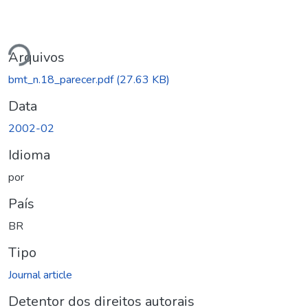
gando...
Arquivos
bmt_n.18_parecer.pdf
(27.63 KB)
Data
2002-02
Idioma
por
País
BR
Tipo
Journal article
Detentor dos direitos autorais