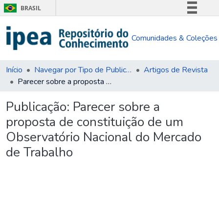
BRASIL
Simplifique!
Comunidades & Coleções
Comunica BR
Participe
Acesso à informação
Início
Navegar por Tipo de Publicação
Artigos de Revista
Parecer sobre a proposta de constituição de um Observatório Nacional do Mercado de Trabalho
Legislação
Canais
Publicação:
Parecer sobre a
proposta de constituição de um
Observatório Nacional do Mercado
de Trabalho