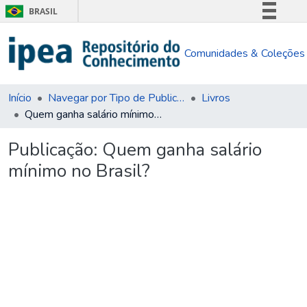
BRASIL
Simplifique!
Comunidades & Coleções
Comunica BR
Participe
Acesso à informação
Início
Navegar por Tipo de Publicação
Livros
Quem ganha salário mínimo no Brasil?
Legislação
Canais
Publicação:
Quem ganha salário
mínimo no Brasil?
rregando...