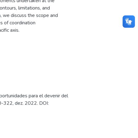
mmitments undertaken at the
ntours, limitations, and
on, we discuss the scope and
es of coordination
ific axis.
portunidades para el devenir del
90-322, dez. 2022. DOI: