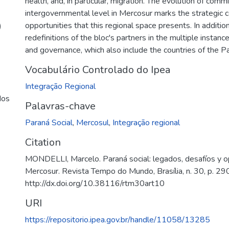
health, and, in particular, migration. The evolution of co
intergovernmental level in Mercosur marks the strategic co
opportunities that this regional space presents. In additi
)
redefinitions of the bloc's partners in the multiple instanc
and governance, which also include the countries of the Pac
Vocabulário Controlado do Ipea
Integração Regional
dos
Palavras-chave
Paraná Social
,
Mercosul
,
Integração regional
Citation
MONDELLI, Marcelo. Paraná social: legados, desafíos y o
Mercosur. Revista Tempo do Mundo, Brasília, n. 30, p. 2
http://dx.doi.org/10.38116/rtm30art10
URI
https://repositorio.ipea.gov.br/handle/11058/13285