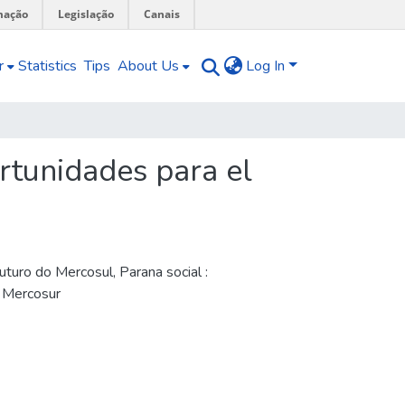
mação
Legislação
Canais
r
Statistics
Tips
About Us
Log In
ortunidades para el
futuro do Mercosul
,
Parana social :
f Mercosur