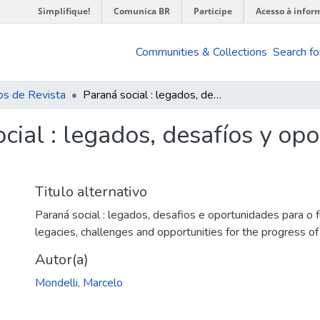
Simplifique!
Comunica BR
Participe
Acesso à infor
Communities & Collections
Search fo
os de Revista
Paraná social : legados, desafíos y oportunidades para el devenir del Mercosur
cial : legados, desafíos y op
Titulo alternativo
Paraná social : legados, desafios e oportunidades para o 
legacies, challenges and opportunities for the progress o
Autor(a)
Mondelli, Marcelo