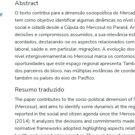
Abstract
O texto contribui para a dimensão sociopolítica do Merc
f
tem como objetivo identificar algumas dinâmicas no nível 
social e cidadã desde a Cúpula do Mercosul no Paraná, Ar
decisões e compromissos assumidos, a sua relevância est
acordados, destacando-se os aspectos relacionados com a
laboral, saúde e, em particular, migrações. A evolução 
nível intergovernamental no Mercosul marca os contornos 
oportunidades que este espaço regional apresenta. Tamb
dos parceiros do bloco, nas múltiplas instâncias de coor
também os países do eixo do Pacífico.
Resumo traduzido
The paper contributes to the socio-political dimension 
(Mercosur), and aims to identify some dynamics at the reg
reported in the social and citizen agenda since the Merco
(2014). It analyzes the decisions and commitments made, t
normative frameworks adopted, highlighting aspects related