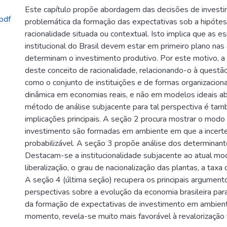
Este capítulo propõe abordagem das decisões de investi
pdf
problemática da formação das expectativas sob a hipótese
racionalidade situada ou contextual. Isto implica que as e
institucional do Brasil devem estar em primeiro plano nas
determinam o investimento produtivo. Por este motivo, a 
deste conceito de racionalidade, relacionando-o à questão
como o conjunto de instituições e de formas organizacionai
dinâmica em economias reais, e não em modelos ideais abs
método de análise subjacente para tal perspectiva é ta
implicações principais. A seção 2 procura mostrar o mod
investimento são formadas em ambiente em que a incerteza
probabilizável. A seção 3 propõe análise dos determinant
Destacam-se a institucionalidade subjacente ao atual m
liberalização, o grau de nacionalização das plantas, a taxa
A seção 4 (última seção) recupera os principais argumen
perspectivas sobre a evolução da economia brasileira pa
da formação de expectativas de investimento em ambien
momento, revela-se muito mais favorável à revalorização fi