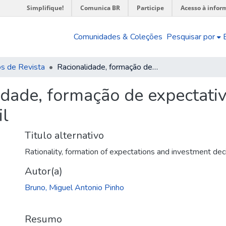
Simplifique!
Comunica BR
Participe
Acesso à infor
Comunidades & Coleções
Pesquisar por
os de Revista
Racionalidade, formação de expectativas e decisões de investimento no Brasil
idade, formação de expectativ
il
Titulo alternativo
Rationality, formation of expectations and investment deci
Autor(a)
Bruno, Miguel Antonio Pinho
Resumo