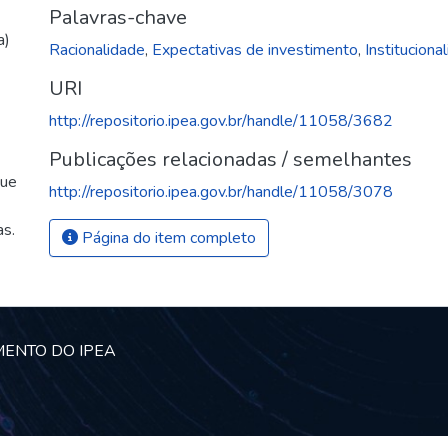
Palavras-chave
a)
Racionalidade
,
Expectativas de investimento
,
Instituciona
URI
http://repositorio.ipea.gov.br/handle/11058/3682
Publicações relacionadas / semelhantes
que
http://repositorio.ipea.gov.br/handle/11058/3078
as.
Página do item completo
MENTO DO IPEA