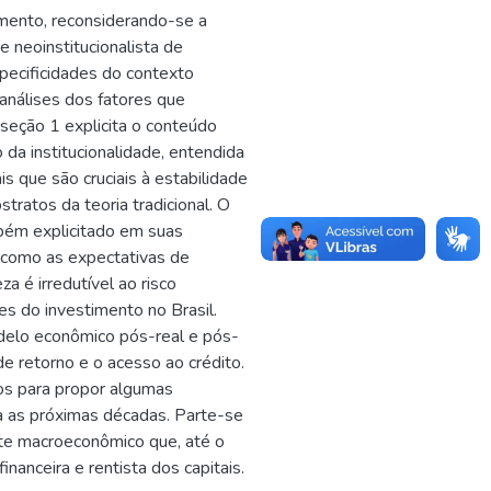
mento, reconsiderando-se a
 neoinstitucionalista de
specificidades do contexto
 análises dos fatores que
seção 1 explicita o conteúdo
 da institucionalidade, entendida
s que são cruciais à estabilidade
tratos da teoria tradicional. O
mbém explicitado em suas
o como as expectativas de
 é irredutível ao risco
es do investimento no Brasil.
odelo econômico pós-real e pós-
 de retorno e o acesso ao crédito.
tos para propor algumas
ra as próximas décadas. Parte-se
te macroeconômico que, até o
nanceira e rentista dos capitais.