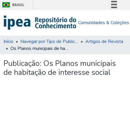
BRASIL
Simplifique!
Comunidades & Coleções
Comunica BR
Participe
Acesso à informação
Início
Navegar por Tipo de Publicação
Artigos de Revista
Os Planos municipais de habitação de interesse social
Legislação
Canais
Publicação:
Os Planos municipais
de habitação de interesse social