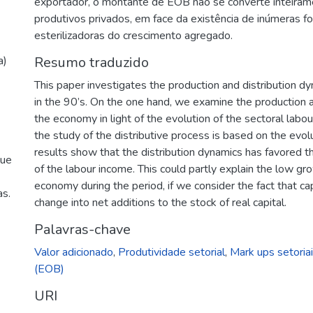
exportador, o montante de EOB não se converte inteira
produtivos privados, em face da existência de inúmeras fo
esterilizadoras do crescimento agregado.
a)
Resumo traduzido
This paper investigates the production and distribution d
in the 90’s. On the one hand, we examine the production as
the economy in light of the evolution of the sectoral labou
the study of the distributive process is based on the evol
results show that the distribution dynamics has favored th
que
of the labour income. This could partly explain the low gro
economy during the period, if we consider the fact that ca
as.
change into net additions to the stock of real capital.
Palavras-chave
Valor adicionado
,
Produtividade setorial
,
Mark ups setoria
(EOB)
URI