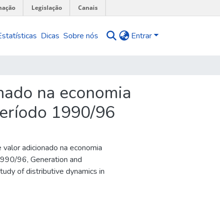
mação
Legislação
Canais
Estatísticas
Dicas
Sobre nós
Entrar
onado na economia
 período 1990/96
 valor adicionado na economia
 1990/96
,
Generation and
tudy of distributive dynamics in