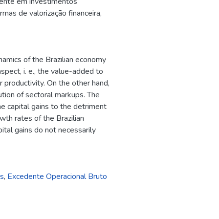
mente em investimentos
rmas de valorização financeira,
ynamics of the Brazilian economy
pect, i. e., the value-added to
r productivity. On the other hand,
ution of sectoral markups. The
e capital gains to the detriment
wth rates of the Brazilian
pital gains do not necessarily
is
,
Excedente Operacional Bruto