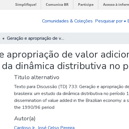
Simplifique!
Comunica BR
Participe
Acesso à infor
Comunidades & Coleções
Pesquisar por
Geração e apropriação de valor adicionado na economia brasileira: um estudo da dinâmica distributiva no período 1990/96
e apropriação de valor adici
o da dinâmica distributiva no
Titulo alternativo
Texto para Discussão (TD) 733: Geração e apropriação de
brasileira: um estudo da dinâmica distributiva no período
dissemination of value added in the Brazilian economy: a s
the 1990/96 period
Autor(a)
Cardoso Jr., José Celso Pereira