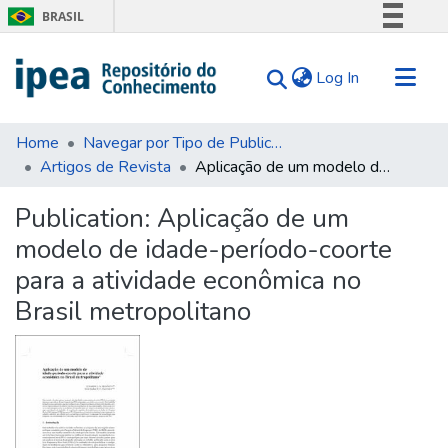
BRASIL
Simplifique!
(current)
Log In
Comunica BR
Participe
Communities & Collections
Acesso à informação
Home
Navegar por Tipo de Publicação
Artigos de Revista
Aplicação de um modelo de idade-período-coorte para a atividade econômica no Brasil metropolitano
Search for
Legislação
Canais
Statistics
Publication:
Aplicação de um
Tips
modelo de idade-período-coorte
About Us
para a atividade econômica no
Brasil metropolitano