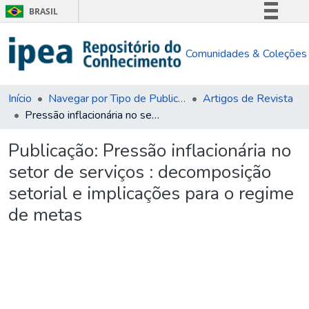
BRASIL
Simplifique!
Comunidades & Coleções
Comunica BR
Participe
Acesso à informação
Início
Navegar por Tipo de Publicação
Artigos de Revista
Pressão inflacionária no setor de serviços : decomposição setorial e implicações para o regime de metas
Legislação
Canais
Publicação:
Pressão inflacionária no
setor de serviços : decomposição
setorial e implicações para o regime
de metas