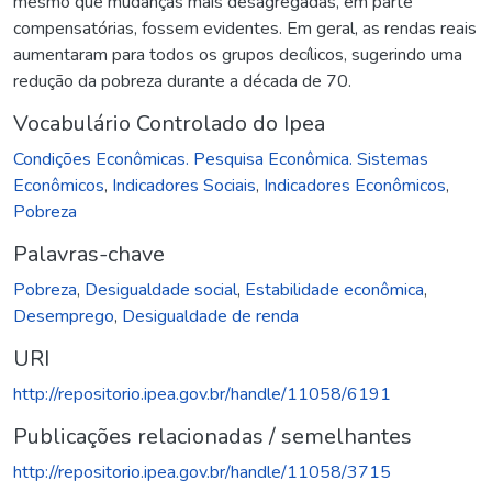
mesmo que mudanças mais desagregadas, em parte
compensatórias, fossem evidentes. Em geral, as rendas reais
aumentaram para todos os grupos decílicos, sugerindo uma
redução da pobreza durante a década de 70.
Vocabulário Controlado do Ipea
Condições Econômicas. Pesquisa Econômica. Sistemas
Econômicos
,
Indicadores Sociais
,
Indicadores Econômicos
,
Pobreza
Palavras-chave
Pobreza
,
Desigualdade social
,
Estabilidade econômica
,
Desemprego
,
Desigualdade de renda
URI
http://repositorio.ipea.gov.br/handle/11058/6191
Publicações relacionadas / semelhantes
http://repositorio.ipea.gov.br/handle/11058/3715