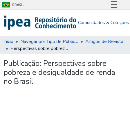
BRASIL
Simplifique!
Comunidades & Coleções
Comunica BR
Participe
Acesso à informação
Início
Navegar por Tipo de Publicação
Artigos de Revista
Perspectivas sobre pobreza e desigualdade de renda no Brasil
Legislação
Canais
Publicação:
Perspectivas sobre
pobreza e desigualdade de renda
no Brasil