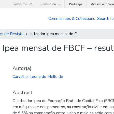
Simplifique!
Comunica BR
Participe
Acesso à infor
Communities & Collections
Search fo
os de Revista
Indicador Ipea mensal de FBCF – resultado de junho de 2024
r Ipea mensal de FBCF – resul
Autor(a)
Carvalho, Leonardo Mello de
Abstract
O Indicador Ipea de Formação Bruta de Capital Fixo (FBC
em máquinas e equipamentos, na construção civil e em outr
de 9,6% na comparação entre junho e maio na série com a