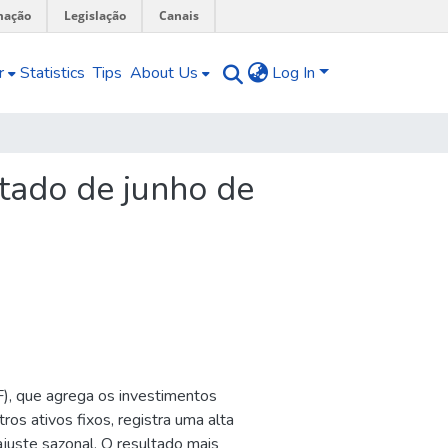
mação
Legislação
Canais
r
Statistics
Tips
About Us
Log In
tado de junho de
F), que agrega os investimentos
os ativos fixos, registra uma alta
juste sazonal. O resultado mais