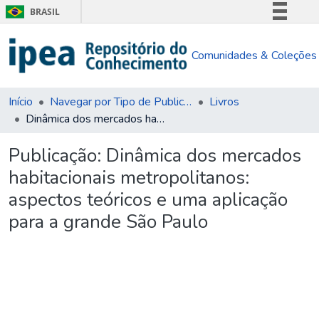
BRASIL
Simplifique!
Comunidades & Coleções
Comunica BR
Participe
Acesso à informação
Início
Navegar por Tipo de Publicação
Livros
Dinâmica dos mercados habitacionais metropolitanos: aspectos teóricos e uma aplicação para a grande São Paulo
Legislação
Canais
Publicação:
Dinâmica dos mercados
habitacionais metropolitanos:
aspectos teóricos e uma aplicação
para a grande São Paulo