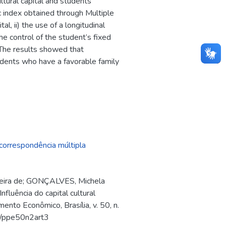
ltural capital and students’
c index obtained through Multiple
l, ii) the use of a longitudinal
e control of the student’s fixed
. The results showed that
udents who have a favorable family
correspondência múltipla
deira de; GONÇALVES, Michela
luência do capital cultural
nto Econômico, Brasília, v. 50, n.
16/ppe50n2art3