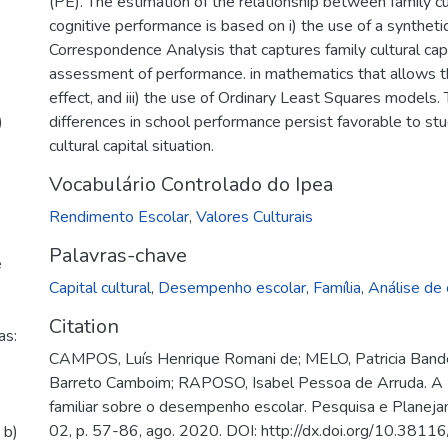
(PE). The estimation of the relationship between family cu
cognitive performance is based on i) the use of a syntheti
Correspondence Analysis that captures family cultural capita
assessment of performance. in mathematics that allows th
effect, and iii) the use of Ordinary Least Squares models
)
differences in school performance persist favorable to st
cultural capital situation.
Vocabulário Controlado do Ipea
Rendimento Escolar
,
Valores Culturais
Palavras-chave
e
Capital cultural
,
Desempenho escolar
,
Família
,
Análise de 
o
Citation
as:
CAMPOS, Luís Henrique Romani de; MELO, Patricia Ban
Barreto Camboim; RAPOSO, Isabel Pessoa de Arruda. A Inf
familiar sobre o desempenho escolar. Pesquisa e Planejame
.
02, p. 57-86, ago. 2020. DOI: http://dx.doi.org/10.381
 b)