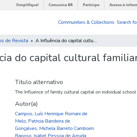
Simplifique!
Comunica BR
Participe
Acesso à infor
Communities & Collections
Search fo
os de Revista
A Influência do capital cultural familiar sobre o desempenho escolar
cia do capital cultural familia
Titulo alternativo
The Influence of family cultural capital on individual scho
Autor(a)
Campos, Luís Henrique Romani de
Melo, Patricia Bandeira de
Gonçalves, Michela Barreto Camboim
Raposo, Isabel Pessoa de Arruda