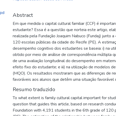
.pd
Abstract
Em que medida o capital cultural familiar (CCF) é import
estudante? Essa é a questão que norteia este artigo, ela
realizada pela Fundação Joaquim Nabuco (Fundaj) junto a
120 escolas públicas da cidade do Recife (PE). A estima
desempenho cognitivo dos estudantes se baseia: i) na util
obtido por meio de análise de correspondência múltipla que
de uma avaliação longitudinal do desempenho em matemát
efeito fixo do estudante; e iii) na utilização de modelos 
(MQO). Os resultados mostraram que as diferenças de re
favoráveis aos alunos que detêm uma situação favorável de 
Resumo traduzido
To what extent is family cultural capital important for st
question that guides this article, based on research con
Foundation with 4,191 students in the 6th grade of 120 pu