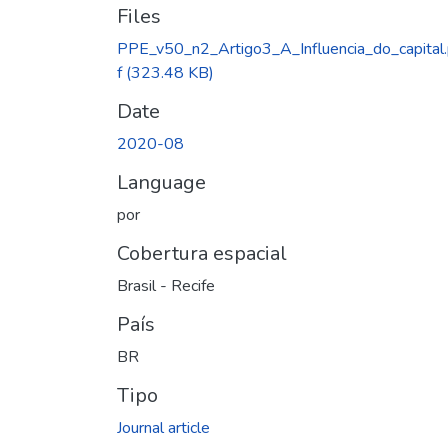
Files
PPE_v50_n2_Artigo3_A_Influencia_do_capital
f
(323.48 KB)
Date
2020-08
Language
por
Cobertura espacial
Brasil - Recife
País
BR
Tipo
Journal article