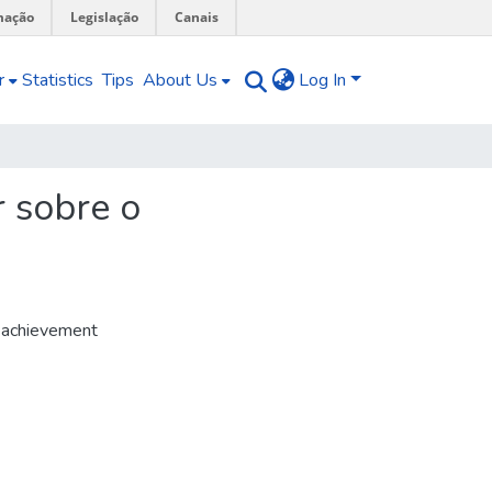
mação
Legislação
Canais
r
Statistics
Tips
About Us
Log In
r sobre o
ol achievement