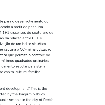
ante para o desenvolvimento do
borado a partir de pesquisa
 4.191 discentes do sexto ano de
ção da relação entre CCF e
ização de um índice sintético
 captura o CCF; ii) na utilização
ica que permite o controle do
de mínimos quadrados ordinários
ndimento escolar persistem
capital cultural familiar.
udent development? This is the
ducted by the Joaquim Nabuco
blic schools in the city of Recife