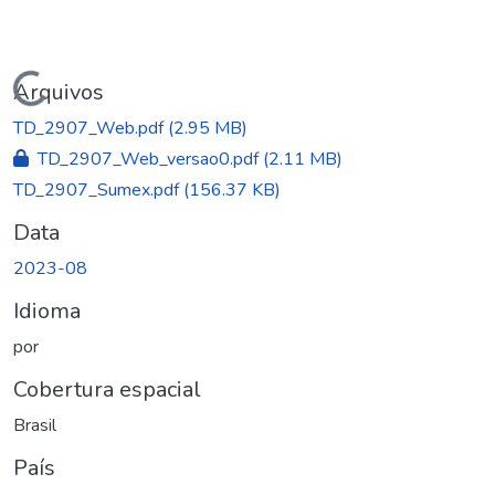
gando...
Arquivos
TD_2907_Web.pdf
(2.95 MB)
TD_2907_Web_versao0.pdf
(2.11 MB)
TD_2907_Sumex.pdf
(156.37 KB)
Data
2023-08
Idioma
por
Cobertura espacial
Brasil
País