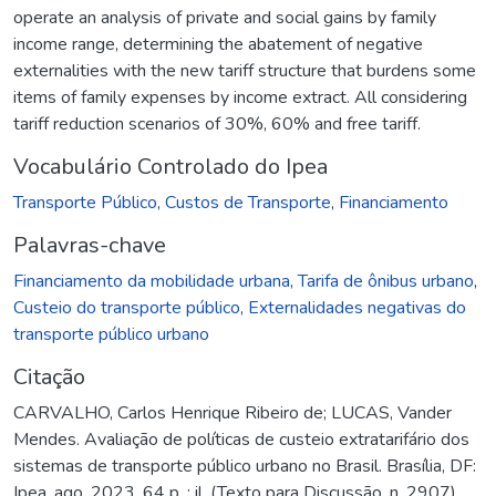
operate an analysis of private and social gains by family
income range, determining the abatement of negative
externalities with the new tariff structure that burdens some
items of family expenses by income extract. All considering
tariff reduction scenarios of 30%, 60% and free tariff.
Vocabulário Controlado do Ipea
Transporte Público
,
Custos de Transporte
,
Financiamento
Palavras-chave
Financiamento da mobilidade urbana
,
Tarifa de ônibus urbano
,
Custeio do transporte público
,
Externalidades negativas do
transporte público urbano
Citação
CARVALHO, Carlos Henrique Ribeiro de; LUCAS, Vander
Mendes. Avaliação de políticas de custeio extratarifário dos
sistemas de transporte público urbano no Brasil. Brasília, DF:
Ipea, ago. 2023. 64 p. : il. (Texto para Discussão, n. 2907).