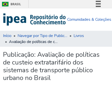
BRASIL
Simplifique!
Comunidades & Coleções
Comunica BR
Participe
Acesso à informação
Início
Navegar por Tipo de Publicação
Livros
Avaliação de políticas de custeio extratarifário dos sistemas de transporte público urbano no Brasil
Legislação
Canais
Publicação:
Avaliação de políticas
de custeio extratarifário dos
sistemas de transporte público
urbano no Brasil