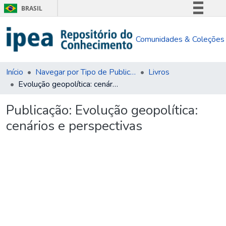
BRASIL
Simplifique!
Comunidades & Coleções
Comunica BR
Participe
Acesso à informação
Início
Navegar por Tipo de Publicação
Livros
Evolução geopolítica: cenários e perspectivas
Legislação
Canais
Publicação:
Evolução geopolítica:
cenários e perspectivas