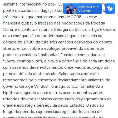
sistema internacional no pós- Guerra Fria. Tomando como
ponto de partida a indagação sobre o significado profundo de
três eventos que marcaram o ano de 2008 - a crise
financeira global; o fracasso nas negociações da Rodada
Doha; e o conflito militar na Geórgia do Sul -, o artigo expõe a
nova configuração do poder mundial que se delineia na
década de 1990; discute três cenários derivados do debate
aberto, então, sobre a evolução provável do sistema de
poder (os cenários "multipolar", "unipolar consolidado" e
"liberal cosmopolita"), e avalia a pertinência de cada um deles
com base nos desenvolvimentos observados ao longo da
primeira década deste século. Salientando a inflexão
representada pela estratégia declaradamente unilateral do
governo George W. Bush, o artigo conclui formulando a
hipótese segundo a qual os três acontecimentos antes
referidos devem ser vistos como sinais do esgotamento da
grande estratégia perseguida pelos Estados Unidos ao
longo do período, cujo princípio regulador foi a ideia de
garantir à superpotência norte-americana a condição de