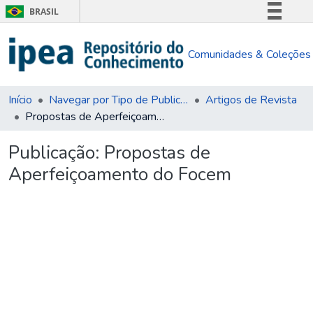
BRASIL
Simplifique!
Comunidades & Coleções
Comunica BR
Participe
Acesso à informação
Início
Navegar por Tipo de Publicação
Artigos de Revista
Propostas de Aperfeiçoamento do Focem
Legislação
Canais
Publicação:
Propostas de
Aperfeiçoamento do Focem
gando...