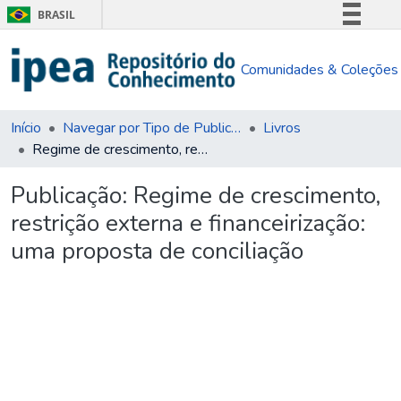
BRASIL
Simplifique!
Comunidades & Coleções
Comunica BR
Participe
Acesso à informação
Início
Navegar por Tipo de Publicação
Livros
Regime de crescimento, restrição externa e financeirização: uma proposta de conciliação
Legislação
Canais
Publicação:
Regime de crescimento,
restrição externa e financeirização:
uma proposta de conciliação