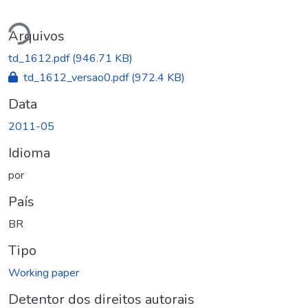
gando...
Arquivos
td_1612.pdf
(946.71 KB)
td_1612_versao0.pdf
(972.4 KB)
Data
2011-05
Idioma
por
País
BR
Tipo
Working paper
Detentor dos direitos autorais