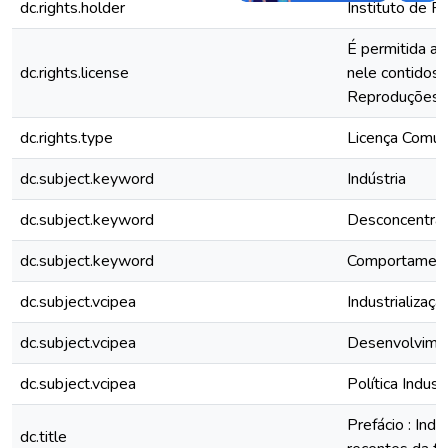
dc.rights.holder
Instituto de P
É permitida a
dc.rights.license
nele contidos,
Reproduções pa
dc.rights.type
Licença Comu
dc.subject.keyword
Indústria
dc.subject.keyword
Desconcentraçã
dc.subject.keyword
Comportamento 
dc.subject.vcipea
Industrializaçã
dc.subject.vcipea
Desenvolvimen
dc.subject.vcipea
Política Industr
Prefácio : Indu
dc.title