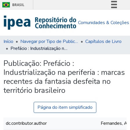
BRASIL
Simplifique!
Comunidades & Coleções
Comunica BR
Participe
Acesso à informação
Início
Navegar por Tipo de Publicação
Capítulos de Livro
Prefácio : Industrialização na periferia : marcas recentes da fantasia desfeita no território brasileiro
Legislação
Canais
Publicação:
Prefácio :
Industrialização na periferia : marcas
recentes da fantasia desfeita no
território brasileiro
Página do item simplificado
dc.contributor.author
Fernandes, Ana