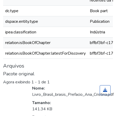
recentes da fan
dc.type
Book part
dspace.entity.type
Publication
ipea.classification
Indústria
relation.isBookOfChapter
bffbf3bf-c1
relation.isBookOfChapter.latestForDiscovery
bffbf3bf-c1
Arquivos
Pacote original
Agora exibindo
1 - 1 de 1
Nome:
Livro_Brasil_brasis_Prefacio_Ana_Cristina.pdf
Tamanho:
141.34 KB