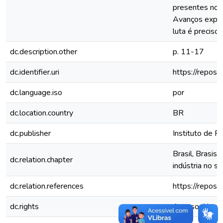
presentes no mu
Avanços expres
luta é preciso.
dc.description.other
p. 11-17
dc.identifier.uri
https://repos
dc.language.iso
por
dc.location.country
BR
dc.publisher
Instituto de P
Brasil, Brasis 
dc.relation.chapter
indústria no s
dc.relation.references
https://repos
dc.rights
Acesso Abert