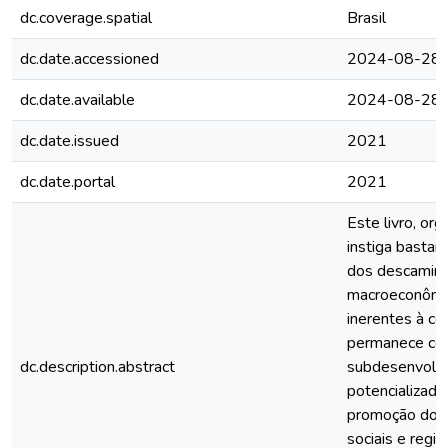
dc.coverage.spatial
Brasil
dc.date.accessioned
2024-08-28T
dc.date.available
2024-08-28T
dc.date.issued
2021
dc.date.portal
2021
Este livro, or
instiga bastant
dos descaminho
macroeconômica
inerentes à con
permanece cen
dc.description.abstract
subdesenvolvi
potencializada
promoção dos 
sociais e regi