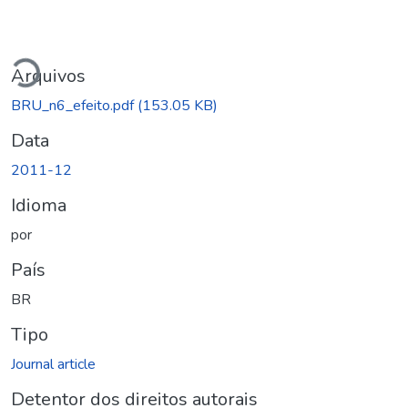
rregando...
Arquivos
BRU_n6_efeito.pdf
(153.05 KB)
Data
2011-12
Idioma
por
País
BR
Tipo
Journal article
Detentor dos direitos autorais