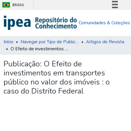
BRASIL
Simplifique!
Comunidades & Coleções
Comunica BR
Participe
Acesso à informação
Início
Navegar por Tipo de Publicação
Artigos de Revista
O Efeito de investimentos em transportes público no valor dos imóveis : o caso do Distrito Federal
Legislação
Canais
Publicação:
O Efeito de
investimentos em transportes
público no valor dos imóveis : o
caso do Distrito Federal