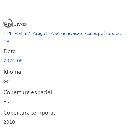
Carregando...
Arquivos
PPE_v54_n2_Artigo1_Analise_evasao_alunos.pdf
(563.73
KB)
Data
2024-08
Idioma
por
Cobertura espacial
Brasil
Cobertura temporal
2010