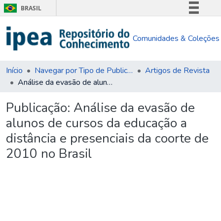
BRASIL
Simplifique!
Comunidades & Coleções
Comunica BR
Participe
Acesso à informação
Início
Navegar por Tipo de Publicação
Artigos de Revista
Análise da evasão de alunos de cursos da educação a distância e presenciais da coorte de 2010 no Brasil
Legislação
Canais
Publicação:
Análise da evasão de
alunos de cursos da educação a
distância e presenciais da coorte de
2010 no Brasil