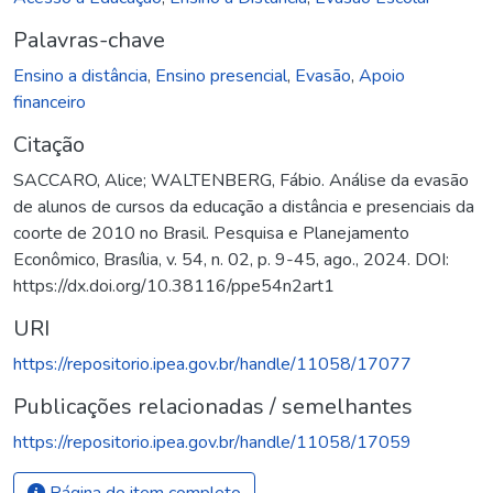
Palavras-chave
Ensino a distância
,
Ensino presencial
,
Evasão
,
Apoio
financeiro
Citação
SACCARO, Alice; WALTENBERG, Fábio. Análise da evasão
de alunos de cursos da educação a distância e presenciais da
coorte de 2010 no Brasil. Pesquisa e Planejamento
Econômico, Brasília, v. 54, n. 02, p. 9-45, ago., 2024. DOI:
https://dx.doi.org/10.38116/ppe54n2art1
URI
https://repositorio.ipea.gov.br/handle/11058/17077
Publicações relacionadas / semelhantes
https://repositorio.ipea.gov.br/handle/11058/17059
Página do item completo